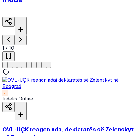
...
1
/
10
IN
Indeks Online
OVL-UÇK reagon ndaj deklaratës së Zelenskyt