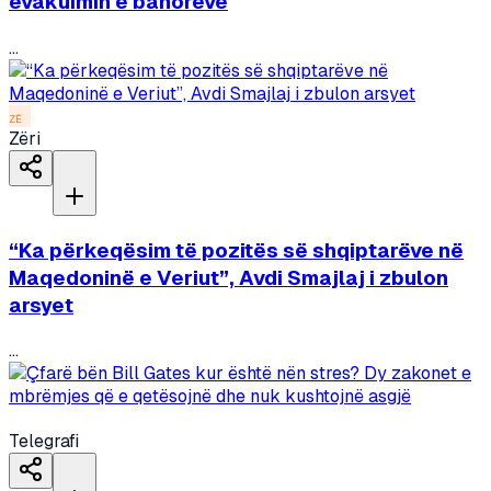
evakuimin e banorëve
...
ZË
Zëri
“Ka përkeqësim të pozitës së shqiptarëve në
Maqedoninë e Veriut”, Avdi Smajlaj i zbulon
arsyet
...
Telegrafi