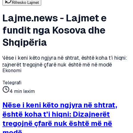
Rifresko Lajmet
Lajme.news - Lajmet e
fundit nga Kosova dhe
Shqipëria
Ekonomi
Telegrafi
4
min lexim
Nëse i keni këto ngjyra në shtrat,
është koha t’i hiqni: Dizajnerët
tregojnë çfarë nuk është më në
modë