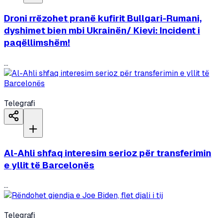
Droni rrëzohet pranë kufirit Bullgari-Rumani,
dyshimet bien mbi Ukrainën/ Kievi: Incident i
paqëllimshëm!
...
Telegrafi
Al-Ahli shfaq interesim serioz për transferimin
e yllit të Barcelonës
...
Telegrafi