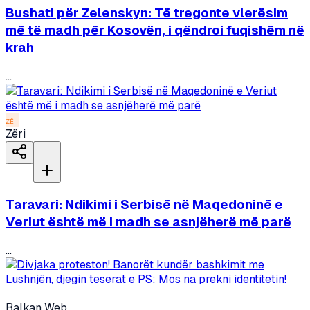
Bushati për Zelenskyn: Të tregonte vlerësim
më të madh për Kosovën, i qëndroi fuqishëm në
krah
...
ZË
Zëri
Taravari: Ndikimi i Serbisë në Maqedoninë e
Veriut është më i madh se asnjëherë më parë
...
Balkan Web