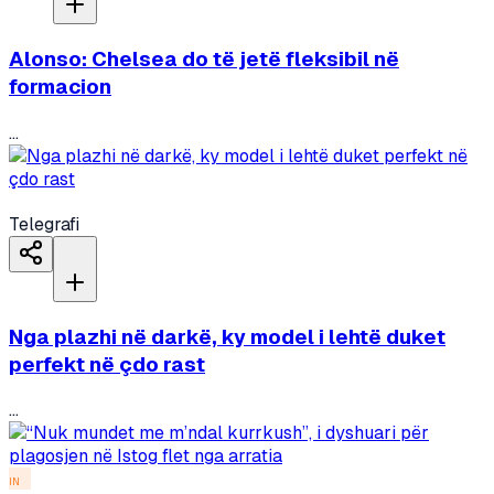
Alonso: Chelsea do të jetë fleksibil në
formacion
...
Telegrafi
Nga plazhi në darkë, ky model i lehtë duket
perfekt në çdo rast
...
IN