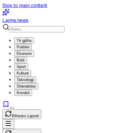
Skip to main content
Lajme
.news
Të gjitha
Politikë
Ekonomi
Botë
Sport
Kulturë
Teknologji
Shëndetësi
Kronikë
Rifresko Lajmet