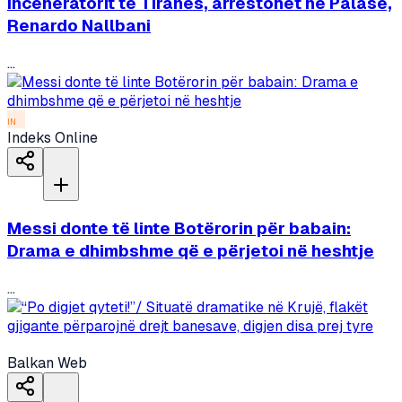
inceneratorit të Tiranës, arrestohet në Palasë,
Renardo Nallbani
...
IN
Indeks Online
Messi donte të linte Botërorin për babain:
Drama e dhimbshme që e përjetoi në heshtje
...
Balkan Web