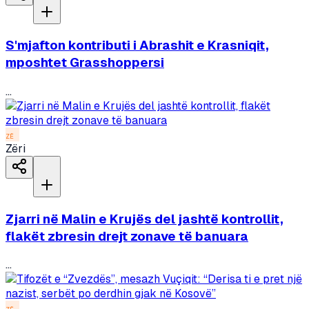
S'mjafton kontributi i Abrashit e Krasniqit,
mposhtet Grasshoppersi
...
ZË
Zëri
Zjarri në Malin e Krujës del jashtë kontrollit,
flakët zbresin drejt zonave të banuara
...