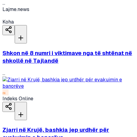
...
Lajme.news
Koha
Shkon në 8 numri i viktimave nga të shtënat në
shkollë në Tajlandë
...
IN
Indeks Online
Zjarri në Krujë, bashkia jep urdhër për