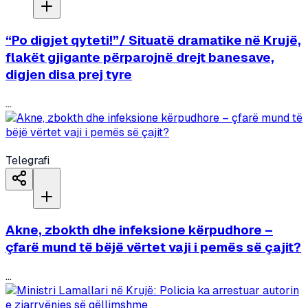
“Po digjet qyteti!”/ Situatë dramatike në Krujë,
flakët gjigante përparojnë drejt banesave,
digjen disa prej tyre
...
Telegrafi
Akne, zbokth dhe infeksione kërpudhore –
çfarë mund të bëjë vërtet vaji i pemës së çajit?
...