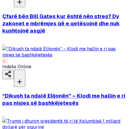
Çfarë bën Bill Gates kur është nën stres? Dy
zakonet e mbrëmjes që e qetësojnë dhe nuk
kushtojnë asgjë
...
IN
Indeks Online
“Dikush ta ndalë Elijonën” – Klodi me hallin e ri
pas nisjes së bashkëjetesës
...