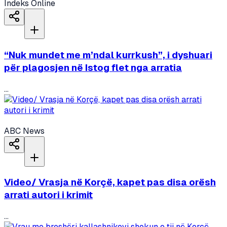
Indeks Online
“Nuk mundet me m’ndal kurrkush”, i dyshuari
për plagosjen në Istog flet nga arratia
...
ABC News
Video/ Vrasja në Korçë, kapet pas disa orësh
arrati autori i krimit
...