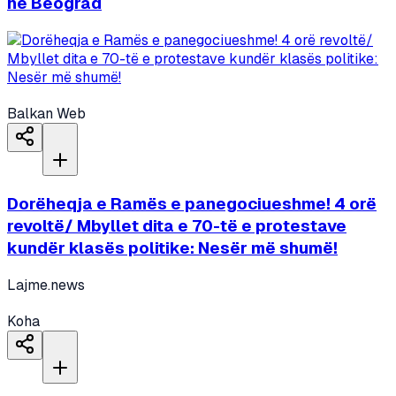
në Beograd
Balkan Web
Dorëheqja e Ramës e panegociueshme! 4 orë
revoltë/ Mbyllet dita e 70-të e protestave
kundër klasës politike: Nesër më shumë!
Lajme.news
Koha