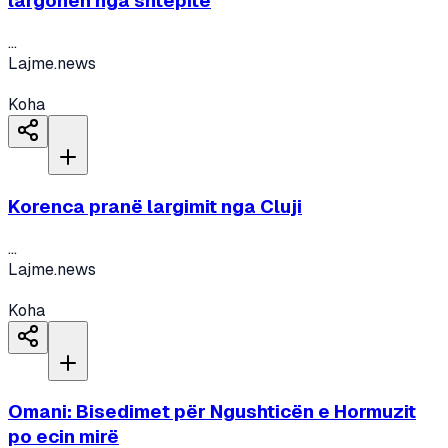
largohen nga shtëpitë
...
Lajme.news
Koha
Korenca pranë largimit nga Cluji
...
Lajme.news
Koha
Omani: Bisedimet për Ngushticën e Hormuzit
po ecin mirë