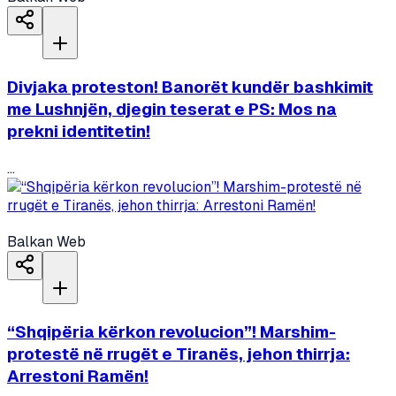
Divjaka proteston! Banorët kundër bashkimit
me Lushnjën, djegin teserat e PS: Mos na
prekni identitetin!
...
Balkan Web
“Shqipëria kërkon revolucion”! Marshim-
protestë në rrugët e Tiranës, jehon thirrja:
Arrestoni Ramën!