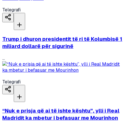
Telegrafi
Trump i dhuron presidentit të ri të Kolumbisë 1
miliard dollarë për sigurinë
...
Telegrafi
“Nuk e prisja që ai të ishte kështu”, ylli i Real
Madridit ka mbetur i befasuar me Mourinhon