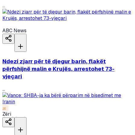
...
ABC News
Ndezi zjarr për të djegur barin, flakët
përfshijnë malin e Krujës, arrestohet 73-
vjeçari
...
ZË
Zëri