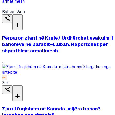
Balkan Web
Përparon zjarri në Krujë/ Urdhërohet evakuimi i
banorëve në Barabit–Lluban. Raportohet për
shpërthime armatimesh
...
ZË
Zëri
Zjarr i fuqishëm në Kanada, mijëra banorë