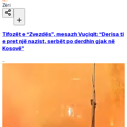
ZË
Zëri
Tifozët e “Zvezdës”, mesazh Vuçiqit: “Derisa ti
e pret një nazist, serbët po derdhin gjak në
Kosovë”
...