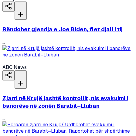
Rëndohet gjendja e Joe Biden, flet djali i tij
...
ABC News
Zjarri në Krujë jashtë kontrollit, nis evakuimi i
banorëve në zonën Barabit–Lluban
...