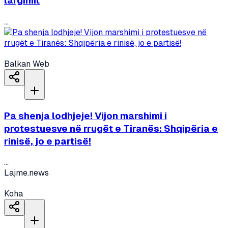
largimit
...
Balkan Web
Pa shenja lodhjeje! Vijon marshimi i
protestuesve në rrugët e Tiranës: Shqipëria e
rinisë, jo e partisë!
...
Lajme.news
Koha