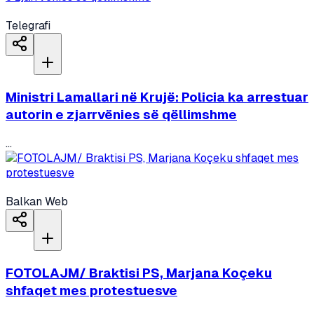
Telegrafi
Ministri Lamallari në Krujë: Policia ka arrestuar
autorin e zjarrvënies së qëllimshme
...
Balkan Web
FOTOLAJM/ Braktisi PS, Marjana Koçeku
shfaqet mes protestuesve