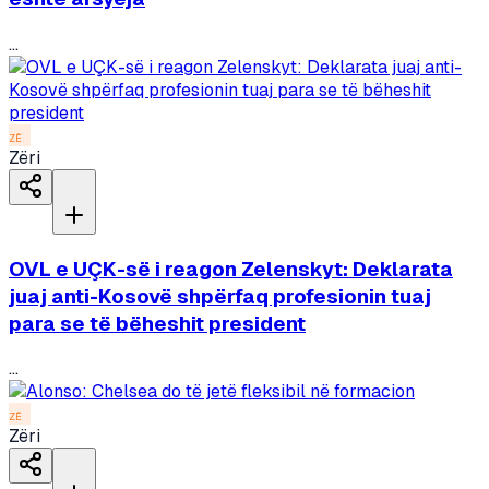
...
ZË
Zëri
OVL e UÇK-së i reagon Zelenskyt: Deklarata
juaj anti-Kosovë shpërfaq profesionin tuaj
para se të bëheshit president
...
ZË
Zëri